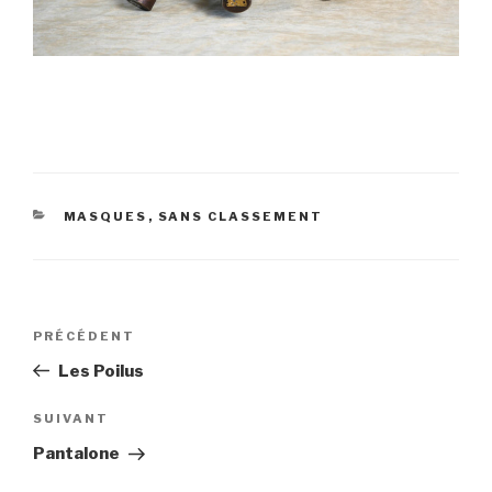
CATÉGORIES
MASQUES
,
SANS CLASSEMENT
Navigation
Article
PRÉCÉDENT
de
précédent
Les Poilus
l’article
Article
SUIVANT
suivant
Pantalone