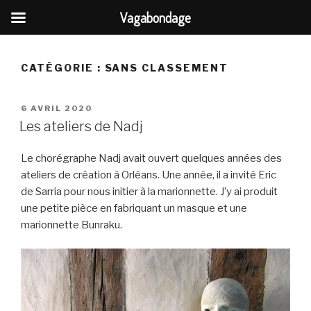
Vagabondage
Aller
au
CATÉGORIE :
SANS CLASSEMENT
contenu
principal
PUBLIÉ
6 AVRIL 2020
LE
Les ateliers de Nadj
Le chorégraphe Nadj avait ouvert quelques années des
ateliers de création à Orléans. Une année, il a invité Eric
de Sarria pour nous initier à la marionnette. J’y ai produit
une petite pièce en fabriquant un masque et une
marionnette Bunraku.