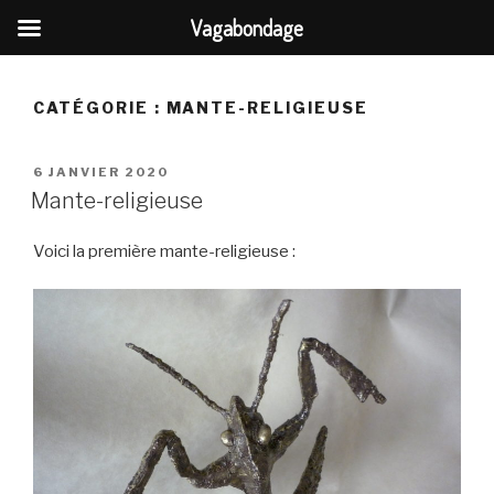
Vagabondage
Aller
au
CATÉGORIE :
MANTE-RELIGIEUSE
contenu
principal
PUBLIÉ
6 JANVIER 2020
LE
Mante-religieuse
Voici la première mante-religieuse :