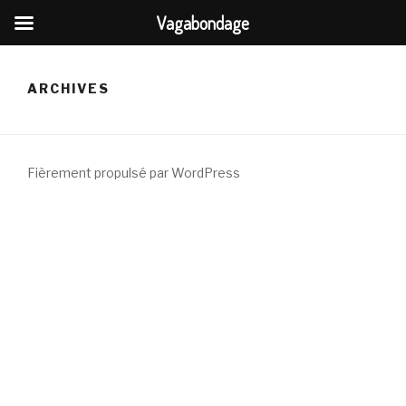
Vagabondage
Aller
au
ARCHIVES
contenu
principal
Fièrement propulsé par WordPress